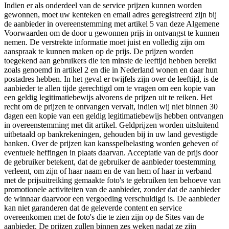
Indien er als onderdeel van de service prijzen kunnen worden
gewonnen, moet uw kenteken en email adres geregistreerd zijn bij
de aanbieder in overeenstemming met artikel 5 van deze Algemene
Voorwaarden om de door u gewonnen prijs in ontvangst te kunnen
nemen. De verstrekte informatie moet juist en volledig zijn om
aanspraak te kunnen maken op de prijs. De prijzen worden
toegekend aan gebruikers die ten minste de leeftijd hebben bereikt
zoals genoemd in artikel 2 en die in Nederland wonen en daar hun
postadres hebben. In het geval er twijfels zijn over de leeftijd, is de
aanbieder te allen tijde gerechtigd om te vragen om een kopie van
een geldig legitimatiebewijs alvorens de prijzen uit te reiken. Het
recht om de prijzen te ontvangen vervalt, indien wij niet binnen 30
dagen een kopie van een geldig legitimatiebewijs hebben ontvangen
in overeenstemming met dit artikel. Geldprijzen worden uitsluitend
uitbetaald op bankrekeningen, gehouden bij in uw land gevestigde
banken. Over de prijzen kan kansspelbelasting worden geheven of
eventuele heffingen in plaats daarvan. Acceptatie van de prijs door
de gebruiker betekent, dat de gebruiker de aanbieder toestemming
verleent, om zijn of haar naam en de van hem of haar in verband
met de prijsuitreiking gemaakte foto's te gebruiken ten behoeve van
promotionele activiteiten van de aanbieder, zonder dat de aanbieder
de winnaar daarvoor een vergoeding verschuldigd is. De aanbieder
kan niet garanderen dat de geleverde content en service
overeenkomen met de foto's die te zien zijn op de Sites van de
aanbieder. De prijzen zullen binnen zes weken nadat ze zijn