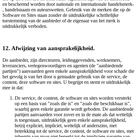
en beschermd worden door nationale en internationale handelsmerk-
, handelsnaam en auteurswetten. Gebruik van de merken die op de
Software en Sites staan zonder de uitdrukkelijke schriftelijke
toestemming van de aanbieder of de eigenaar van het merk is
uitdrukkelijk verboden.
12. Afwijzing van aansprakelijkheid.
De aanbieder, zijn directeuren, leidinggevenden, werknemers,
leveranciers, vertegenwoordigers en agenten (de "aanbiedende
partijen") aanvaarden geen enkele aansprakelijkheid voor schade die
het gevolg is van het door u gemaakte gebruik van de service, de
content, deze software en sites. U begrijpt en stemt er uitdrukkelijk
mee in dat:
De service, de content, de software en sites worden verstrekt
op een basis van "zoals die is" en "zoals die beschikbaar is",
waarbij geen enkele garantie wordt geboden. De aanbiedende
partijen aanvaarden voor zover en in de mate als dat wettelijk
is toegestaan, uitdrukkelijk geen enkele aansprakelijkheid,
hetzij expliciet, impliciet, wettelijk of anderszins, met
betrekking tot de service, de content, de software en sites, met
inbegrip van maar niet beperkt tot de impliciete garantie van