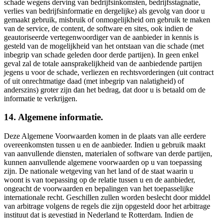
schade wegens derving van bedrijfsinkomsten, bedrijfsstagnatie,
verlies van bedrijfsinformatie en dergelijke) als gevolg van door u
gemaakt gebruik, misbruik of onmogelijkheid om gebruik te maken
van de service, de content, de software en sites, ook indien de
geautoriseerde vertegenwoordiger van de aanbieder in kennis is
gesteld van de mogelijkheid van het ontstaan van die schade (met
inbegrip van schade geleden door derde partijen). In geen enkel
geval zal de totale aansprakelijkheid van de aanbiedende partijen
jegens u voor de schade, verliezen en rechtsvorderingen (uit contract
of uit onrechtmatige daad (met inbegrip van nalatigheid) of
anderszins) groter zijn dan het bedrag, dat door u is betaald om de
informatie te verkrijgen.
14. Algemene informatie.
Deze Algemene Voorwaarden komen in de plaats van alle eerdere
overeenkomsten tussen u en de aanbieder. Indien u gebruik maakt
van aanvullende diensten, materialen of software van derde partijen,
kunnen aanvullende algemene voorwaarden op u van toepassing
zijn. De nationale wetgeving van het land of de staat waarin u
woont is van toepassing op de relatie tussen u en de aanbieder,
ongeacht de voorwaarden en bepalingen van het toepasselijke
internationale recht. Geschillen zullen worden beslecht door middel
van arbitrage volgens de regels die zijn opgesteld door het arbitrage
instituut dat is gevestigd in Nederland te Rotterdam. Indien de