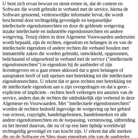
U bent zich ervan bewust en stemt ermee in, dat de content en
Software die wordt gebruikt in verband met de service, hierna de
Software genoemd, vertrouwelijke informatie bevat, die wordt
beschermd door rechtsgeldig gevestigde en toepasselijke
intellectuele eigendomsrechten en door de geldende wetgeving
inzake intellectuele en industriële eigendomsrechten en andere
wetgeving. Tenzij elders in deze Algemene Voorwaarden anderszins
wordt bepaald, zijn de rechten, eigendom en belangen in en van de
intellectuele eigendom of andere rechten die verband houden met
immateriële zaken die worden gebruikt, ontwikkeld, opgenomen,
belichaamd of uitgeoefend in verband met de service ("intellectuele
eigendomsrechten") in eigendom bij de aanbieder of zijn
licentiegevers en u gaat ermee akkoord dat u geen belangen of
aanspraken heeft of zult opeisen met betrekking tot die intellectuele
eigendomsrechten. U erkent dat er geen rechten met betrekking tot
de intellectuele eigendom aan u zijn overgedragen en dat u geen -
expliciete of impliciete - rechten heeft verkregen ten aanzien van de
service, anders dan de rechten die uitdrukkelijk zijn verleend in deze
Algemene en Voorwaarden. Met "intellectuele eigendomsrechten"
worden de rechten bedoeld ingevolge de wetgeving op het gebied
van octrooi, copyright, handelsgeheimen, handelsmerken en alle
andere eigendomsrechten en de toepassing, vernieuwing, uitbreiding
en het herstel daarvan, die nu of op een later tijdstip wereldwijd
rechtsgeldig gevestigd en van kracht zijn. U erkent dat alle merken
die op de Software en Sites staan eigendom zijn van de aanbieder,