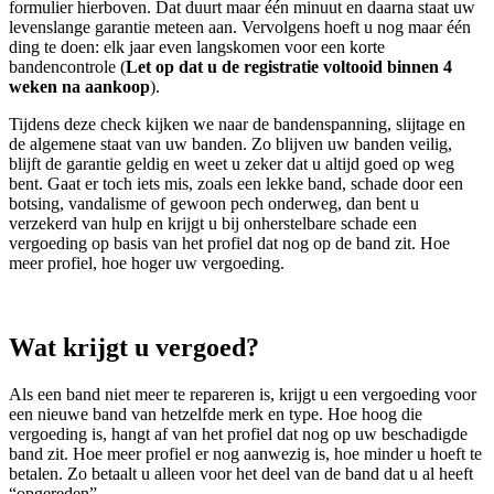
formulier hierboven. Dat duurt maar één minuut en daarna staat uw
levenslange garantie meteen aan. Vervolgens hoeft u nog maar één
ding te doen: elk jaar even langskomen voor een korte
bandencontrole (
Let op dat u de registratie voltooid binnen 4
weken na aankoop
).
Tijdens deze check kijken we naar de bandenspanning, slijtage en
de algemene staat van uw banden. Zo blijven uw banden veilig,
blijft de garantie geldig en weet u zeker dat u altijd goed op weg
bent. Gaat er toch iets mis, zoals een lekke band, schade door een
botsing, vandalisme of gewoon pech onderweg, dan bent u
verzekerd van hulp en krijgt u bij onherstelbare schade een
vergoeding op basis van het profiel dat nog op de band zit. Hoe
meer profiel, hoe hoger uw vergoeding.
Wat krijgt u vergoed?
Als een band niet meer te repareren is, krijgt u een vergoeding voor
een nieuwe band van hetzelfde merk en type. Hoe hoog die
vergoeding is, hangt af van het profiel dat nog op uw beschadigde
band zit. Hoe meer profiel er nog aanwezig is, hoe minder u hoeft te
betalen. Zo betaalt u alleen voor het deel van de band dat u al heeft
“opgereden”.