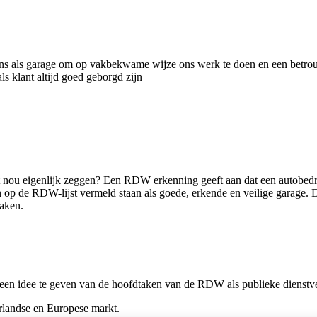
ons als garage om op vakbekwame wijze ons werk te doen en een betro
s klant altijd goed geborgd zijn
 nou eigenlijk zeggen? Een RDW erkenning geeft aan dat een autobedr
 op de RDW-lijst vermeld staan als goede, erkende en veilige garage. 
maken.
een idee te geven van de hoofdtaken van de RDW als publieke dienstver
rlandse en Europese markt.