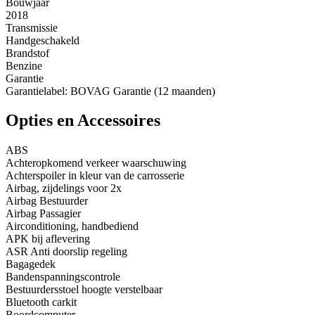
Bouwjaar
2018
Transmissie
Handgeschakeld
Brandstof
Benzine
Garantie
Garantielabel: BOVAG Garantie (12 maanden)
Opties en Accessoires
ABS
Achteropkomend verkeer waarschuwing
Achterspoiler in kleur van de carrosserie
Airbag, zijdelings voor 2x
Airbag Bestuurder
Airbag Passagier
Airconditioning, handbediend
APK bij aflevering
ASR Anti doorslip regeling
Bagagedek
Bandenspanningscontrole
Bestuurdersstoel hoogte verstelbaar
Bluetooth carkit
Boordcomputer