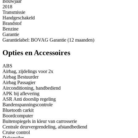
Bouwjaar
2018
Transmissie
Handgeschakeld
Brandstof
Benzine
Garantie
Garantielabel: BOVAG Garantie (12 maanden)
Opties en Accessoires
ABS
Airbag, zijdelings voor 2x
Airbag Bestuurder
Airbag Passagier
Airconditioning, handbediend
APK bij aflevering
ASR Anti doorslip regeling
Bandenspanningscontrole
Bluetooth carkit
Boordcomputer
Buitenspiegels in kleur van carrosserie
Centrale deurvergrendeling, afstandbediend
Cruise control
Dakspoiler