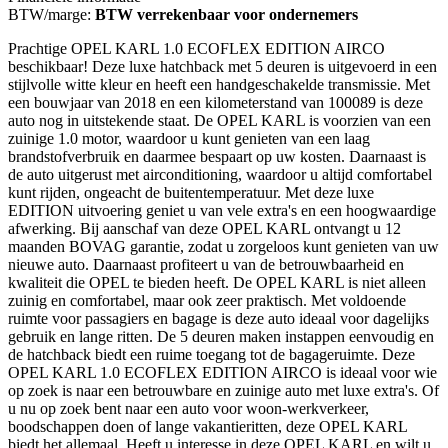
BTW/marge:
BTW verrekenbaar voor ondernemers
Prachtige OPEL KARL 1.0 ECOFLEX EDITION AIRCO
beschikbaar! Deze luxe hatchback met 5 deuren is uitgevoerd in een
stijlvolle witte kleur en heeft een handgeschakelde transmissie. Met
een bouwjaar van 2018 en een kilometerstand van 100089 is deze
auto nog in uitstekende staat. De OPEL KARL is voorzien van een
zuinige 1.0 motor, waardoor u kunt genieten van een laag
brandstofverbruik en daarmee bespaart op uw kosten. Daarnaast is
de auto uitgerust met airconditioning, waardoor u altijd comfortabel
kunt rijden, ongeacht de buitentemperatuur. Met deze luxe
EDITION uitvoering geniet u van vele extra's en een hoogwaardige
afwerking. Bij aanschaf van deze OPEL KARL ontvangt u 12
maanden BOVAG garantie, zodat u zorgeloos kunt genieten van uw
nieuwe auto. Daarnaast profiteert u van de betrouwbaarheid en
kwaliteit die OPEL te bieden heeft. De OPEL KARL is niet alleen
zuinig en comfortabel, maar ook zeer praktisch. Met voldoende
ruimte voor passagiers en bagage is deze auto ideaal voor dagelijks
gebruik en lange ritten. De 5 deuren maken instappen eenvoudig en
de hatchback biedt een ruime toegang tot de bagageruimte. Deze
OPEL KARL 1.0 ECOFLEX EDITION AIRCO is ideaal voor wie
op zoek is naar een betrouwbare en zuinige auto met luxe extra's. Of
u nu op zoek bent naar een auto voor woon-werkverkeer,
boodschappen doen of lange vakantieritten, deze OPEL KARL
biedt het allemaal. Heeft u interesse in deze OPEL KARL en wilt u