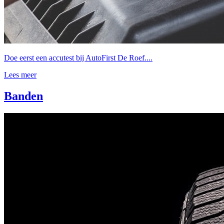
Doe eerst een accutest bij AutoFirst De Roef....
Lees meer
Banden