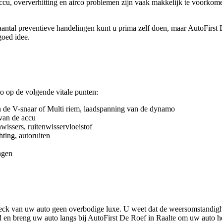
ccu, oververhitting en airco problemen zijn vaak makkelijk te voorkom
ntal preventieve handelingen kunt u prima zelf doen, maar AutoFirst 
goed idee.
o op de volgende vitale punten:
an de V-snaar of Multi riem, laadspanning van de dynamo
 van de accu
wissers, ruitenwisservloeistof
hting, autoruiten
ngen
!
eck van uw auto geen overbodige luxe. U weet dat de weersomstandig
d en breng uw auto langs bij AutoFirst De Roef in Raalte om uw auto h