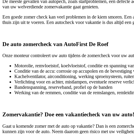
De meeste gevallen van autopech, zoals startproblemen, een defecte a
van uw welverdiende zomervakantie gaat genieten.
Een goede zomer check kan veel problemen in de kiem smoren. Een aa
thuis zijn uit te voeren. Een autocheck voor vakantie is dus altijd een 
De auto zomercheck van AutoFirst De Roef
Onze monteur controleert uw auto tijdens de zomercheck voor uw aut
Motorolie, remvloeistof, koelvloeistof, conditie en spanning v
Conditie van de accu: corrosie op accupolen en de bevestiging
Kachelventilator, airconditioning, werking sproeisysteem, ruiten
Verlichting voor en achter, mistlampen, eventuele reserve verlic
Bandenspanning, reserveband, profiel op de banden
Werking van de remmen, conditie van de remslangen, remleidi
Zomervakantie? Doe een vakantiecheck van uw auto
Gaat u komende zomer met de auto op vakantie? Dan is een zomerch
kunnen zijn voor de auto. Neem daarom geen risico met uw veilighei