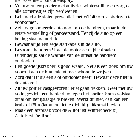
met vaseline of siliconenspray.
Vul uw ruitensproeier met antivries wintervulling en zorg dat
alle zomerrestjes zijn verdwenen.
Behandel alle sloten preventief met WD40 om vastvriezen te
voorkomen.
Zet uw geparkeerde auto nooit op de handrem, maar in de
eerste versnelling of parkeerstand. Tenzij de auto op een
helling staat natuurlijk.
Bewaar altijd een setje startkabels in de auto.
Bevroren handrem? Laat de motor een tijdje draaien.
Uiteindelijk zal de warmte van de uitlaat de handrem
ontdooien.
Een goede ijskrabber is goud waard. Net als een doek om uw
voorruit aan de binnenkant mee schoon te wrijven
Zorg dat u thuis een slot ontdooier heeft. Bewaar deze niet in
de auto zelf.
Zit uw portier vastgevroren? Niet gaan trekken! Geef met uw
volle gewicht een harde duw tegen het portier. Soms volstaat
dit al om het ijslaagje te breken. Werkt dit niet, dan kan een
kruik of föhn (lauw en niet te dichtbij) uitkomst bieden.
Maak een afspraak voor de AutoFirst Wintercheck bij
AutoFirst De Roef