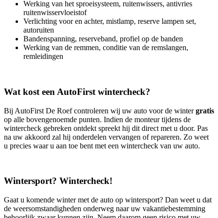
Werking van het sproeisysteem, ruitenwissers, antivries
ruitenwisservloeistof
Verlichting voor en achter, mistlamp, reserve lampen set,
autoruiten
Bandenspanning, reserveband, profiel op de banden
Werking van de remmen, conditie van de remslangen,
remleidingen
Wat kost een AutoFirst wintercheck?
Bij AutoFirst De Roef controleren wij uw auto voor de winter
gratis
op alle bovengenoemde punten. Indien de monteur tijdens de
wintercheck gebreken ontdekt spreekt hij dit direct met u door. Pas
na uw akkoord zal hij onderdelen vervangen of repareren. Zo weet
u precies waar u aan toe bent met een wintercheck van uw auto.
Wintersport? Wintercheck!
Gaat u komende winter met de auto op wintersport? Dan weet u dat
de weersomstandigheden onderweg naar uw vakantiebestemming
behoorlijk zwaar kunnen zijn. Neem daarom geen risico met uw