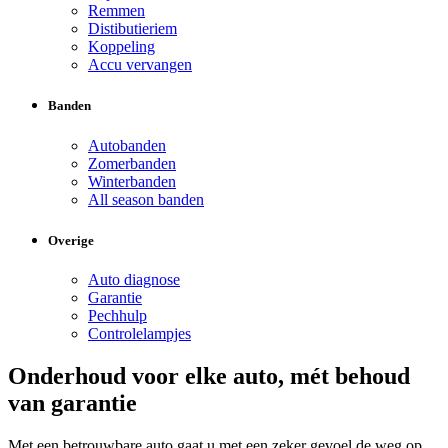
Remmen
Distibutieriem
Koppeling
Accu vervangen
Banden
Autobanden
Zomerbanden
Winterbanden
All season banden
Overige
Auto diagnose
Garantie
Pechhulp
Controlelampjes
Onderhoud voor elke auto, mét behoud
van garantie
Met een betrouwbare auto gaat u met een zeker gevoel de weg op.